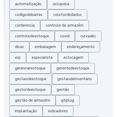
automatização
ciclopdca
codigodebarras
coletordedados
conferencia
controle de armazém
controledeestoque
covid
curvaabc
dicas
embalagem
endereçamento
erp
especialista
estocagem
gerenciarestoque
gerentedeestoque
gestaodeestoque
gestaodeinventario
gestordeestoque
gestão
gestão de armazém
gtiplug
implantação
indicadores