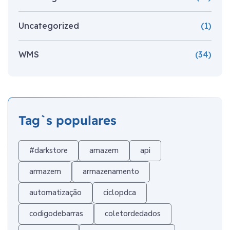
Uncategorized
(1)
WMS
(34)
Tag`s populares
#darkstore
amazem
api
armazem
armazenamento
automatização
ciclopdca
codigodebarras
coletordedados