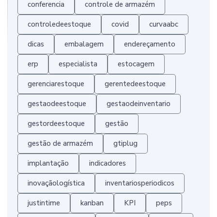
conferencia
controle de armazém
controledeestoque
covid
curvaabc
dicas
embalagem
endereçamento
erp
especialista
estocagem
gerenciarestoque
gerentedeestoque
gestaodeestoque
gestaodeinventario
gestordeestoque
gestão
gestão de armazém
gtiplug
implantação
indicadores
inovaçãologística
inventariosperiodicos
justintime
kanban
KPI
peps