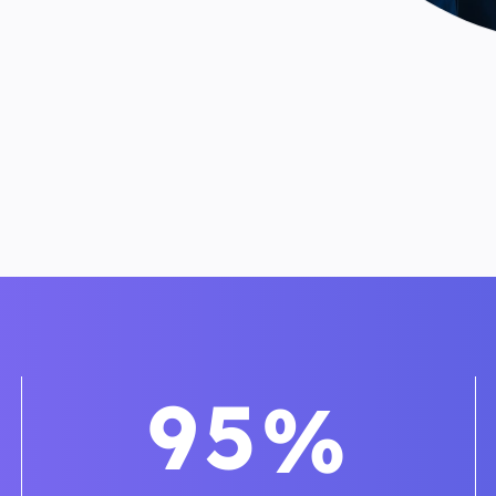
9
5
%