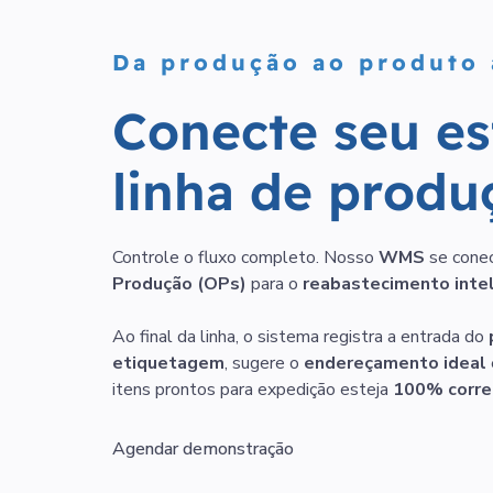
Da produção ao produto
C
o
n
e
c
t
e
s
e
u
e
s
l
i
n
h
a
d
e
p
r
o
d
u
Controle o fluxo completo. Nosso
WMS
se cone
Produção (OPs)
para o
reabastecimento inte
Ao final da linha, o sistema registra a entrada do
etiquetagem
, sugere o
endereçamento ideal
itens prontos para expedição esteja
100% corret
Agendar demonstração