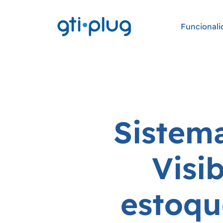
Funcionali
S
i
s
t
e
m
V
i
s
i
e
s
t
o
q
u