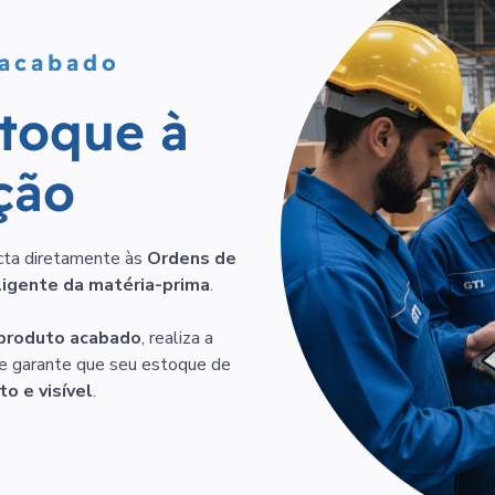
 acabado
t
o
q
u
e
à
ç
ã
o
cta diretamente às
Ordens de
ligente da matéria-prima
.
produto acabado
, realiza a
e garante que seu estoque de
o e visível
.