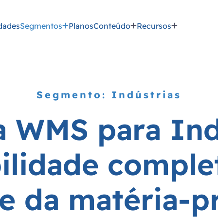
dades
Segmentos
Planos
Conteúdo
Recursos
Segmento: Indústrias
a
W
M
S
p
a
r
a
I
n
b
i
l
i
d
a
d
e
c
o
m
p
l
e
e
d
a
m
a
t
é
r
i
a
-
p