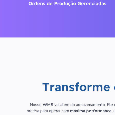
Ordens de Produção Gerenciadas
T
r
a
n
s
f
o
r
m
e
Nosso
WMS
vai além do armazenamento. Ele e
precisa para operar com
máxima performance
,