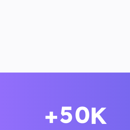
5
0
+
K