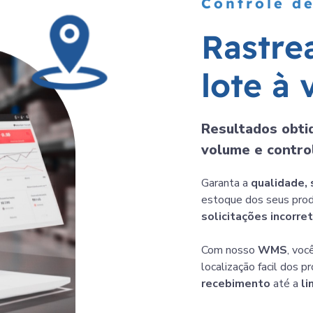
Controle de
R
a
s
t
r
e
l
o
t
e
à
Resultados obtid
volume e control
Garanta a
qualidade,
estoque dos seus prod
solicitações incorre
Com nosso
WMS
, vo
localização facil dos 
recebimento
até a
li