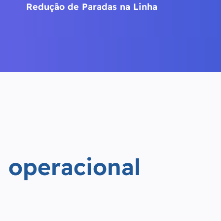
Redução de Paradas na Linha
a
o
p
e
r
a
c
i
o
n
a
l