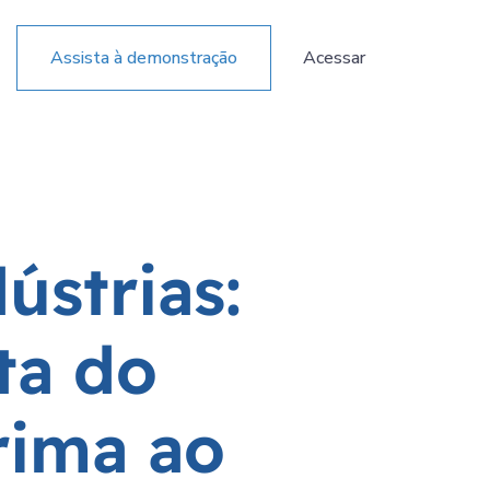
Assista à demonstração
Acessar
d
ú
s
t
r
i
a
s
:
t
a
d
o
r
i
m
a
a
o