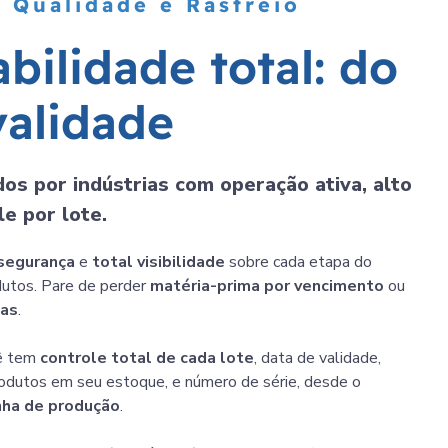
 Qualidade e Rastreio
a
b
i
l
i
d
a
d
e
t
o
t
a
l
:
d
o
v
a
l
i
d
a
d
e
os por indústrias com operação ativa, alto
e por lote.
 segurança
e
total visibilidade
sobre cada etapa do
utos. Pare de perder
matéria-prima por vencimento
ou
tas
.
cê tem
controle total de cada lote
, data de validade,
produtos em seu estoque, e número de série, desde o
nha de produção
.