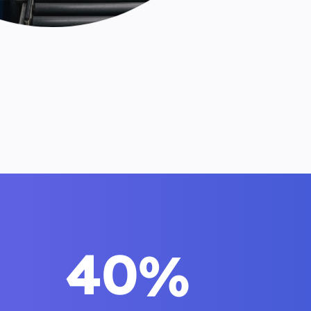
4
0
%