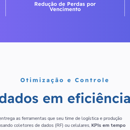
Redução de Perdas por
Vencimento
Otimização e Controle
d
a
d
o
s
e
m
e
f
i
c
i
ê
n
c
i
ntrega as ferramentas que seu time de logística e produção
 usando coletores de dados (RF) ou celulares,
KPIs em tempo