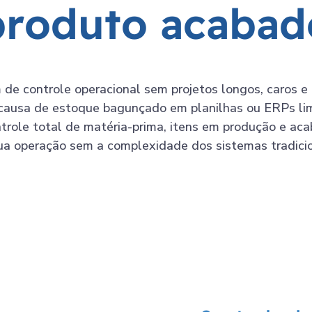
p
r
o
d
u
t
o
a
c
a
b
a
d
m de controle operacional sem projetos longos, caros
r causa de estoque bagunçado em planilhas ou ERPs l
ntrole total de matéria-prima, itens em produção e a
ua operação sem a complexidade dos sistemas tradicio