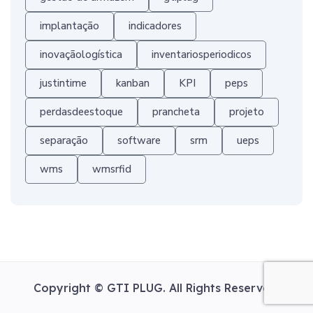
implantação
indicadores
inovaçãologística
inventariosperiodicos
justintime
kanban
KPI
peps
perdasdeestoque
prancheta
projeto
separação
software
srm
ueps
wms
wmsrfid
Copyright ©
GTI PLUG.
All Rights Reserved.