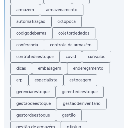
armazem
armazenamento
automatização
ciclopdca
codigodebarras
coletordedados
conferencia
controle de armazém
controledeestoque
covid
curvaabc
dicas
embalagem
endereçamento
erp
especialista
estocagem
gerenciarestoque
gerentedeestoque
gestaodeestoque
gestaodeinventario
gestordeestoque
gestão
gestão de armazém
gtiplug