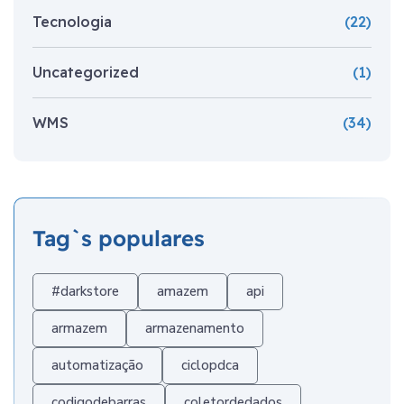
Tecnologia
(22)
Uncategorized
(1)
WMS
(34)
Tag`s populares
#darkstore
amazem
api
armazem
armazenamento
automatização
ciclopdca
codigodebarras
coletordedados