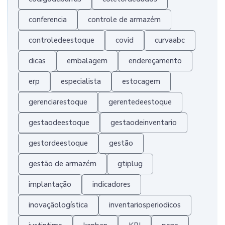
conferencia
controle de armazém
controledeestoque
covid
curvaabc
dicas
embalagem
endereçamento
erp
especialista
estocagem
gerenciarestoque
gerentedeestoque
gestaodeestoque
gestaodeinventario
gestordeestoque
gestão
gestão de armazém
gtiplug
implantação
indicadores
inovaçãologística
inventariosperiodicos