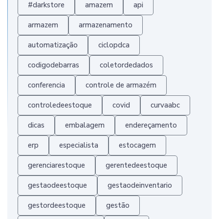
#darkstore
amazem
api
armazem
armazenamento
automatização
ciclopdca
codigodebarras
coletordedados
conferencia
controle de armazém
controledeestoque
covid
curvaabc
dicas
embalagem
endereçamento
erp
especialista
estocagem
gerenciarestoque
gerentedeestoque
gestaodeestoque
gestaodeinventario
gestordeestoque
gestão