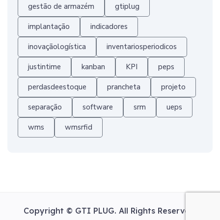
gestão de armazém
gtiplug
implantação
indicadores
inovaçãologística
inventariosperiodicos
justintime
kanban
KPI
peps
perdasdeestoque
prancheta
projeto
separação
software
srm
ueps
wms
wmsrfid
Copyright ©
GTI PLUG.
All Rights Reserved.