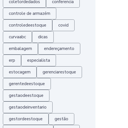
coletordedados
conferencia
controle de armazém
controledeestoque
covid
curvaabc
dicas
embalagem
endereçamento
erp
especialista
estocagem
gerenciarestoque
gerentedeestoque
gestaodeestoque
gestaodeinventario
gestordeestoque
gestão