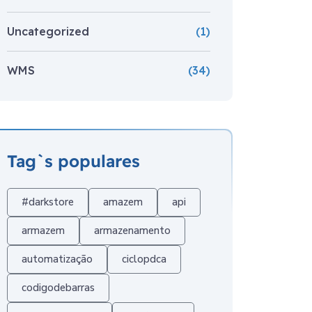
Uncategorized
(1)
WMS
(34)
Tag`s populares
#darkstore
amazem
api
armazem
armazenamento
automatização
ciclopdca
codigodebarras