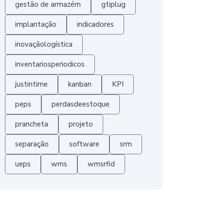
gestão de armazém
gtiplug
implantação
indicadores
inovaçãologística
inventariosperiodicos
justintime
kanban
KPI
peps
perdasdeestoque
prancheta
projeto
separação
software
srm
ueps
wms
wmsrfid