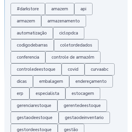
#darkstore
amazem
api
armazem
armazenamento
automatização
ciclopdca
codigodebarras
coletordedados
conferencia
controle de armazém
controledeestoque
covid
curvaabc
dicas
embalagem
endereçamento
erp
especialista
estocagem
gerenciarestoque
gerentedeestoque
gestaodeestoque
gestaodeinventario
gestordeestoque
gestão