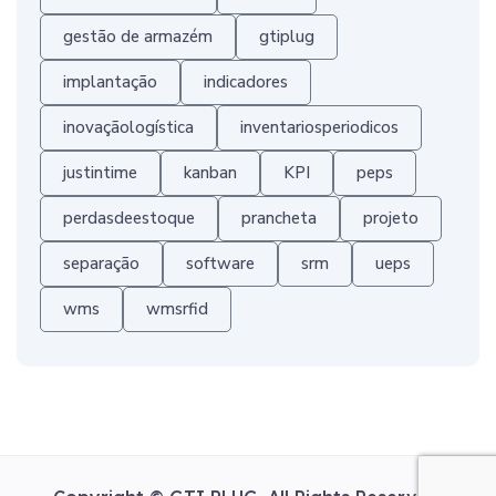
gestão de armazém
gtiplug
implantação
indicadores
inovaçãologística
inventariosperiodicos
justintime
kanban
KPI
peps
perdasdeestoque
prancheta
projeto
separação
software
srm
ueps
wms
wmsrfid