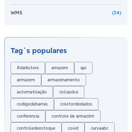
WMS
(34)
Tag`s populares
#darkstore
amazem
api
armazem
armazenamento
automatização
ciclopdca
codigodebarras
coletordedados
conferencia
controle de armazém
controledeestoque
covid
curvaabc