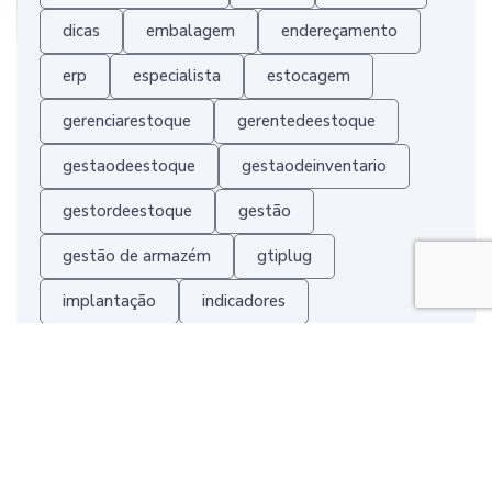
dicas
embalagem
endereçamento
erp
especialista
estocagem
gerenciarestoque
gerentedeestoque
gestaodeestoque
gestaodeinventario
gestordeestoque
gestão
gestão de armazém
gtiplug
implantação
indicadores
inovaçãologística
inventariosperiodicos
justintime
kanban
KPI
peps
perdasdeestoque
prancheta
projeto
separação
software
srm
ueps