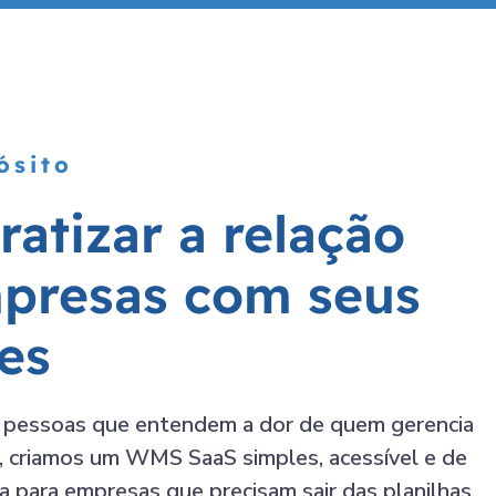
ósito
atizar a relação
presas com seus
es
 pessoas que entendem a dor de quem gerencia
o, criamos um WMS SaaS simples, acessível e de
a para empresas que precisam sair das planilhas