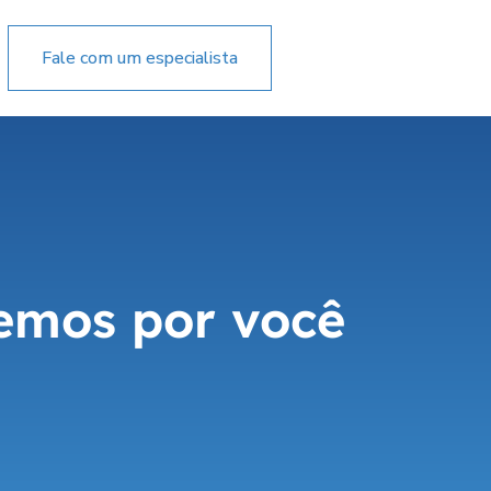
Fale com um especialista
Acessar
emos por você