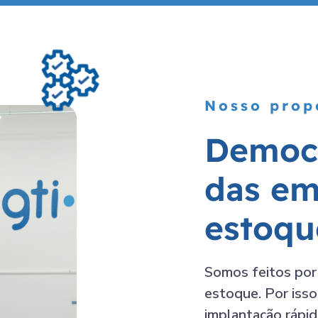
Nosso prop
Democr
das em
estoqu
Somos feitos por
estoque
. Por iss
implantação rápid